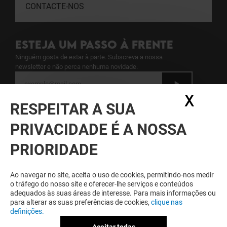
CONTACTE-NOS
ESTEJA UM PASSO À FRENTE
Ninguém gosta de estar à parte. Subscreva a nossa
newsletter e não perca nenhuma novidade.
X
Ocul
Veja aqui a nossa política de proteção de
RESPEITAR A SUA
dados pessoais
.
PRIVACIDADE É A NOSSA
GANHE SEMPRE POR SER MEMBRO
PRIORIDADE
Seja membro do Espaço Guimarães & Eu para
beneficiar de vantagens, ofertas e serviços
exclusivos no Espaço Guimarães e junto dos seus
Ao navegar no site, aceita o uso de cookies, permitindo-nos medir
parceiros.
o tráfego do nosso site e oferecer-lhe serviços e conteúdos
adequados às suas áreas de interesse. Para mais informações ou
para alterar as suas preferências de cookies,
clique nas
definições.
Termos e Condições de Utilização