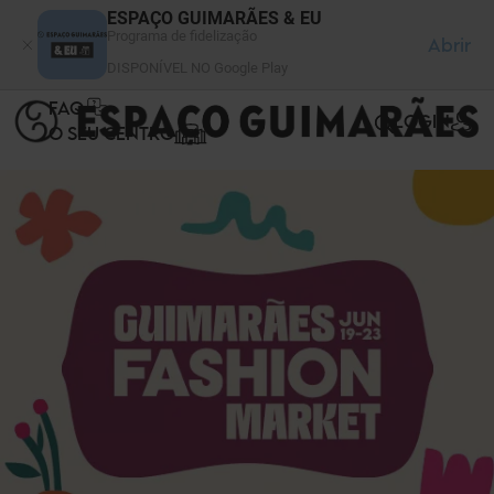
Painel de Gerenciamento de Cookies
ESPAÇO GUIMARÃES & EU
Programa de fidelização
Abrir
DISPONÍVEL NO Google Play
FAQ
LOGIN
O SEU CENTRO