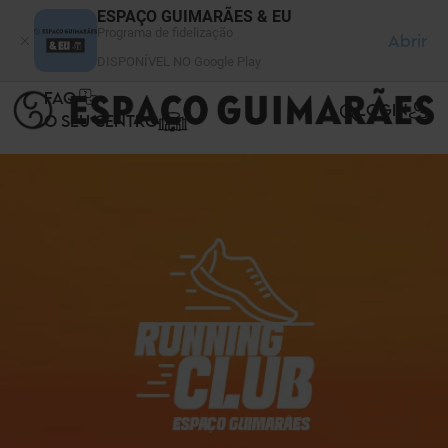
Painel de Gerenciamento de Cookies
ESPAÇO GUIMARÃES & EU
Programa de fidelização
Abrir
DISPONÍVEL NO Google Play
FAQ
LOGIN
O SEU CENTRO