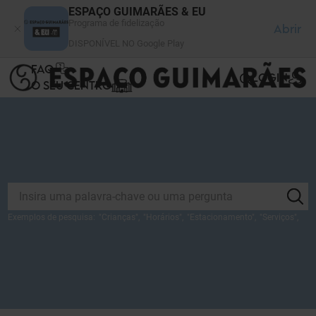
Painel de Gerenciamento de Cookies
ESPAÇO GUIMARÃES & EU
Programa de fidelização
Abrir
DISPONÍVEL NO Google Play
FAQ
LOGIN
O SEU CENTRO
Exemplos de pesquisa:
"
Crianças
",
"
Horários
",
"
Estacionamento
",
"
Serviços
",