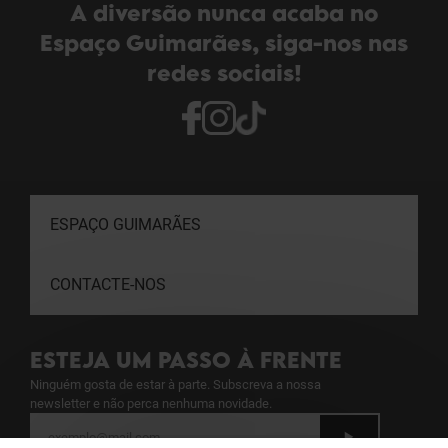
A diversão nunca acaba no
Espaço Guimarães, siga-nos nas
redes sociais!
ESPAÇO GUIMARÃES
CONTACTE-NOS
ESTEJA UM PASSO À FRENTE
Ninguém gosta de estar à parte. Subscreva a nossa
newsletter e não perca nenhuma novidade.