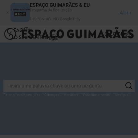
Painel de Gerenciamento de Cookies
ESPAÇO GUIMARÃES & EU
Programa de fidelização
Abrir
DISPONÍVEL NO Google Play
FAQ
LOGIN
O SEU CENTRO
Exemplos de pesquisa:
"
Crianças
",
"
Horários
",
"
Estacionamento
",
"
Serviços
",