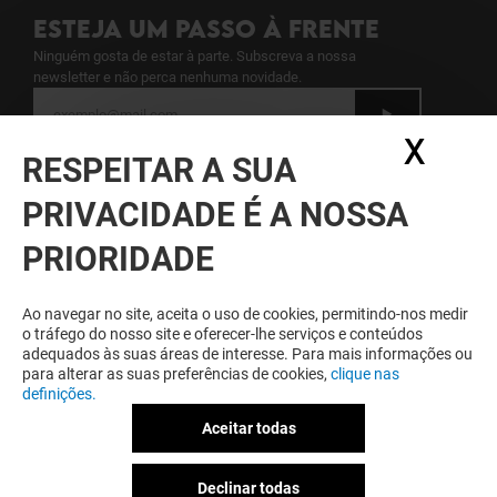
ESTEJA UM PASSO À FRENTE
Ninguém gosta de estar à parte. Subscreva a nossa
newsletter e não perca nenhuma novidade.
X
Ocul
Veja aqui a nossa política de proteção de
RESPEITAR A SUA
dados pessoais
.
PRIVACIDADE É A NOSSA
GANHE SEMPRE POR SER MEMBRO
PRIORIDADE
Seja membro do Espaço Guimarães & Eu para
beneficiar de vantagens, ofertas e serviços
exclusivos no Espaço Guimarães e junto dos seus
Ao navegar no site, aceita o uso de cookies, permitindo-nos medir
parceiros.
o tráfego do nosso site e oferecer-lhe serviços e conteúdos
adequados às suas áreas de interesse. Para mais informações ou
para alterar as suas preferências de cookies,
clique nas
definições.
Termos e Condições de Utilização
Aceitar todas
Notas Legais
Política de Privacidade
Livro de Reclamações Eletrónico
Declinar todas
Política Energética e Ambiental