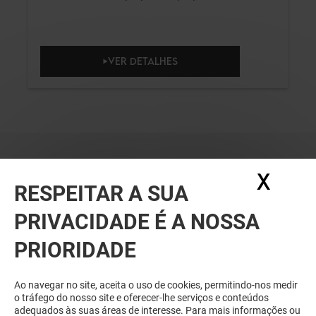
VER DETALHES
X
Ocul
RESPEITAR A SUA
PRIVACIDADE É A NOSSA
PRIORIDADE
RELACIONADO
Ao navegar no site, aceita o uso de cookies, permitindo-nos medir
o tráfego do nosso site e oferecer-lhe serviços e conteúdos
adequados às suas áreas de interesse. Para mais informações ou