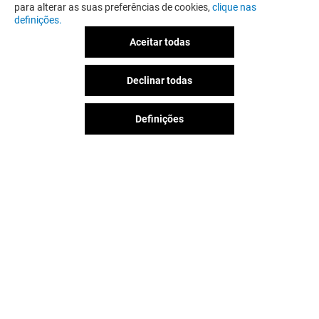
para alterar as suas preferências de cookies,
clique nas
definições.
Aceitar todas
Declinar todas
Definições
MAISON CROISSANT
LLAOLLAO
Fechado
Fechado
A diversão nunca acaba no
Espaço Guimarães, siga-nos nas