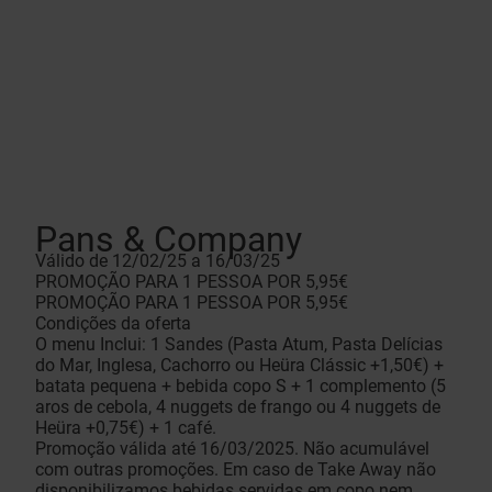
Pans & Company
Válido de 12/02/25 a 16/03/25
PROMOÇÃO PARA 1 PESSOA POR 5,95€
PROMOÇÃO PARA 1 PESSOA POR 5,95€
Condições da oferta
O menu Inclui: 1 Sandes (Pasta Atum, Pasta Delícias
do Mar, Inglesa, Cachorro ou Heüra Clássic +1,50€) +
batata pequena + bebida copo S + 1 complemento (5
aros de cebola, 4 nuggets de frango ou 4 nuggets de
Heüra +0,75€) + 1 café.
Promoção válida até 16/03/2025. Não acumulável
com outras promoções. Em caso de Take Away não
disponibilizamos bebidas servidas em copo nem