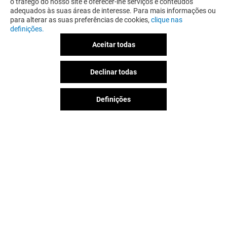
o tráfego do nosso site e oferecer-lhe serviços e conteúdos
adequados às suas áreas de interesse. Para mais informações ou
para alterar as suas preferências de cookies,
clique nas
definições.
Aceitar todas
PANS & COMPANY
Declinar todas
20% MENUS PANS
Definições
Válido de 31/03/25 a 31/12/26
EXCLUSIVO PARA ESPAÇO
GUIMARÃES & EU
VER DETALHES
A diversão nunca acaba no