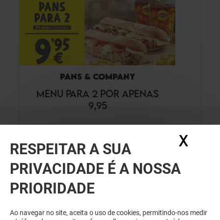
PANS & COMPANY
MENU PARA 2 POR APENAS
9,95
Válido de 28/03/25 a 31/12/26
X
Ocul
RESPEITAR A SUA
EXCLUSIVO PARA ESPAÇO
GUIMARÃES & EU
PRIVACIDADE É A NOSSA
VER DETALHES
PRIORIDADE
Ao navegar no site, aceita o uso de cookies, permitindo-nos medir