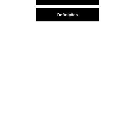
Definições
Válido de 25/03/26 a 08/09/26
VER DETALHES
A diversão nunca acaba no
Espaço Guimarães, siga-nos nas
redes sociais!