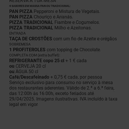
RESERVA A TUA MESA
4 SABORES EM MASSA PAN OU TRADICIONAL:
PAN PIZZA
Pepperoni e Mistura de Vegetais.
PAN PIZZA
Chouriço e Ananás.
PIZZA TRADICIONAL
Fiambre e Cogumelos.
PIZZA TRADICIONAL
Milho e Azeitonas.
ENTRADA
TAÇA DE CROSTÕES
com um fio de Azeite e orégãos
SOBREMESA
1 PROFITEROLES
com topping de Chocolate.
COMPLETA COM (extra buffet):
REFRIGERANTE copo 25 cl
+ 1 € cada
ou
CERVEJA 20 cl
ou
ÁGUA 50 cl
Café/Descafeinado
+ 0,75 € cada, por pessoa
Serviço exclusivo para consumo no serviço à mesa
dos restaurantes aderentes. Válido de 2.ª a 6.ª feira,
das 12:00h às 16:00h, exceto feriados até
29/04/2025. Imagens ilustrativas. IVA incluído à taxa
legal em vigor