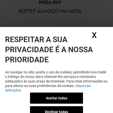
PIZZA HUT
BUFFET ALMOÇO NA MESA
Válido de 25/03/26 a 08/09/26
X
Ocul
RESPEITAR A SUA
PRIVACIDADE É A NOSSA
VER DETALHES
PRIORIDADE
Ao navegar no site, aceita o uso de cookies, permitindo-nos medir
o tráfego do nosso site e oferecer-lhe serviços e conteúdos
adequados às suas áreas de interesse. Para mais informações ou
para alterar as suas preferências de cookies,
clique nas
definições.
Aceitar todas
PIZZA HUT
Declinar todas
HUT DEALS