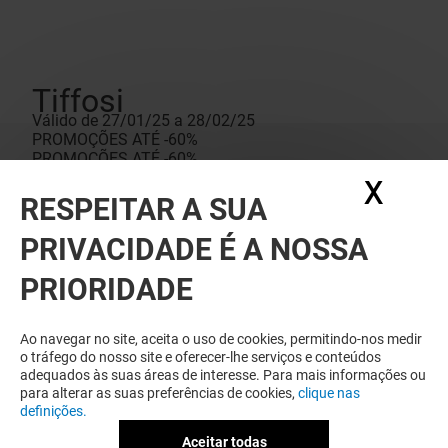
Tiffosi
Válido de 27/01/25 a 28/02/25
PROMOÇÕES ATÉ -60%
PROMOÇÕES ATÉ -60%
Condições da oferta
X
Ocul
Promoção válida de 26/12/2024 a 28/02/2025. Em
RESPEITAR A SUA
artigo selecionado. Não acumulável com outros
descontos e/ou promoções. Limitada ao stock
PRIVACIDADE É A NOSSA
existente.
PRIORIDADE
Ao navegar no site, aceita o uso de cookies, permitindo-nos medir
o tráfego do nosso site e oferecer-lhe serviços e conteúdos
adequados às suas áreas de interesse. Para mais informações ou
para alterar as suas preferências de cookies,
clique nas
definições.
Aceitar todas