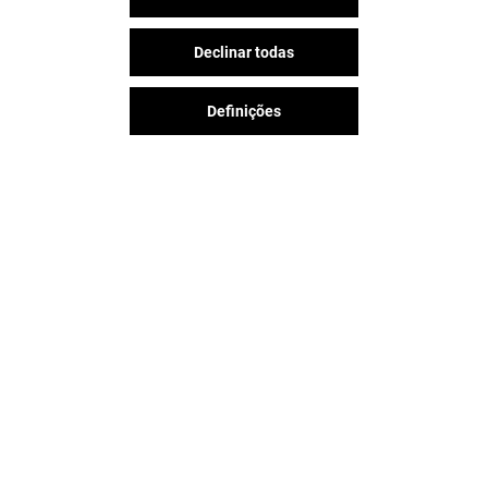
Declinar todas
Definições
A diversão nunca acaba no
Espaço Guimarães, siga-nos nas
redes sociais!