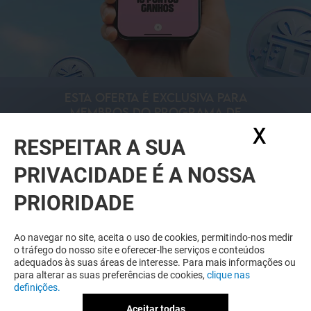
ESTA OFERTA É EXCLUSIVA PARA
MEMBROS DO PROGRAMA DE
FIDELIZAÇÃO ESPAÇO GUIMARÃES & EU
X
Ocul
RESPEITAR A SUA
FAÇA DOWNLOAD DA APP E JUNTE-SE A
NÓS PARA OFERTAS EXCLUSIVAS E
PRIVACIDADE É A NOSSA
MUITO MAIS!
PRIORIDADE
Ao navegar no site, aceita o uso de cookies, permitindo-nos medir
o tráfego do nosso site e oferecer-lhe serviços e conteúdos
adequados às suas áreas de interesse. Para mais informações ou
DESCOBRIR
para alterar as suas preferências de cookies,
clique nas
definições.
Aceitar todas